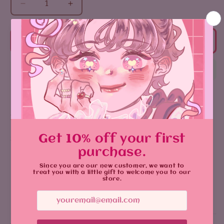
زيادة
تقليل
الكمية
الكمية
لـ
لـ
Aizawa
Aizawa
أضف إلى السلة
sticker
sticker
Product Details:
Size
: 8 cm
Vibrant design with durable, glossy sticker
يشارك