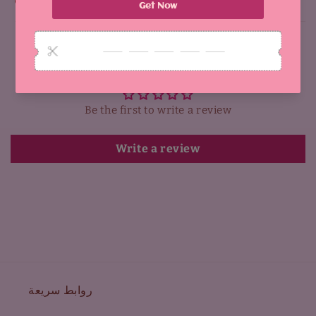
Why You'll Love It:
Customer Reviews
Be the first to write a review
Write a review
روابط سريعة