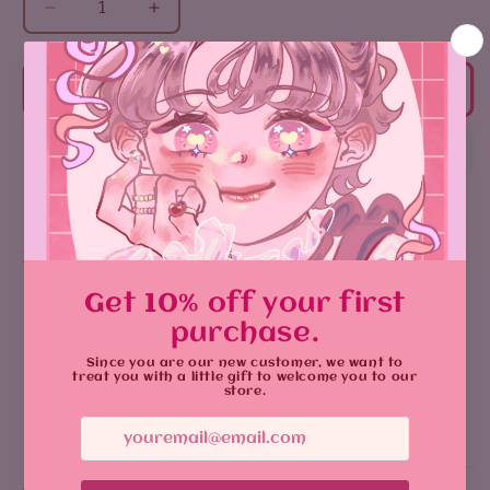
زيادة
تقليل
الكمية
الكمية
لـ
لـ
Bakugo
Bakugo
أضف إلى السلة
sticker
sticker
Product Details:
Size
: 8 cm
Vibrant design with durable, glossy sticker
يشارك