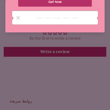
Why You'll Love It:
Customer Reviews
Be the first to write a review
Write a review
روابط سريعة