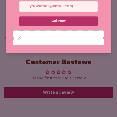
Vibrant design with durable, glossy sticker
يشارك
Why You'll Love It:
Customer Reviews
Be the first to write a review
Write a review