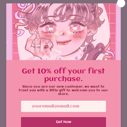
Size: 7cm
يشارك
Why You'll Love It:
Customer Reviews
5.00 out of 5
Based on 2 reviews
2
0
0
0