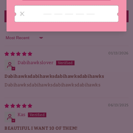
0
Write a review
Sort by
01/13/2026
Dabihawkslover
Dabihawksdabihawksdabihawksdabihawks
Dabihawksdabihawksdabihawksdabihawks
06/13/2025
Kas
BEAUTIFUL I WANT 10 OF THEM!