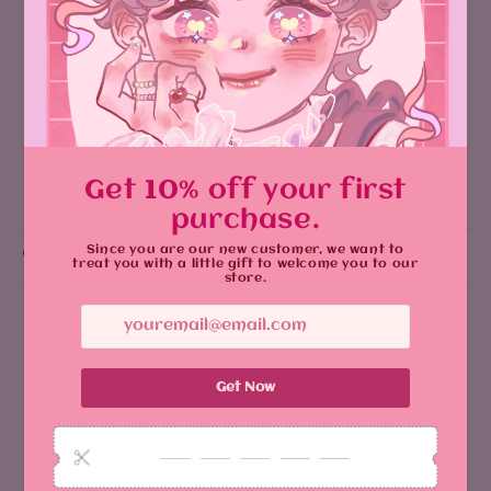
Size
: 3.5 cm – ideal for backpacks, jackets, or
pinboards
يشارك
Why You'll Love It:
Customer Reviews
5.00 out of 5
Based on 1 review
1