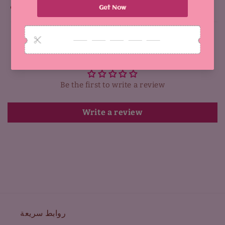
Why You'll Love It:
Customer Reviews
Be the first to write a review
Write a review
روابط سريعة