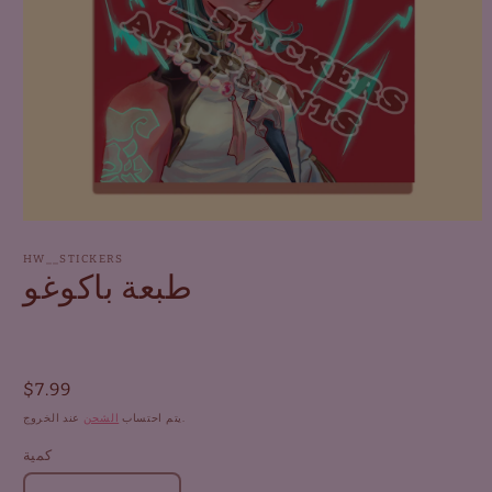
افتح
الوسائط
1
HW__STICKERS
طبعة باكوغو
في
النافذة
المنبثقة
السعر
$7.99
العادي
عند الخروج.
يتم احتساب
الشحن
كمية