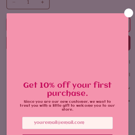
زيادة
تقليل
الكمية
الكمية
لـ
لـ
طبعة
طبعة
أضف إلى السلة
باكوغو
باكوغو
اشتر الآن
المقاس: العرض 13-14 سم
الطول 17-18 سم
سيكون اللون مختلفًا قليلاً عند الطباعة
ملصقات لامعة
يشارك