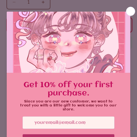
زيادة
تقليل
الكمية
الكمية
لـ
لـ
Jiro
Jiro
أضف إلى السلة
sticker
sticker
Product Details:
Size
:
8 cm
Vibrant design with durable, glossy sticker
يشارك