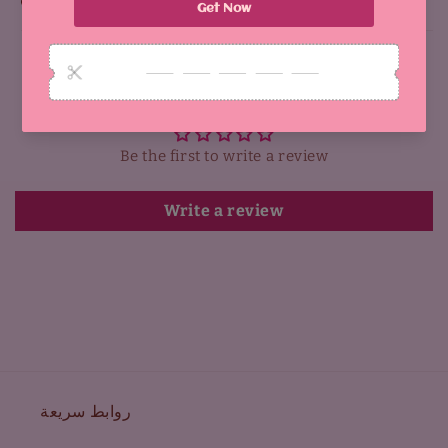
Why You'll Love It:
Customer Reviews
Be the first to write a review
Write a review
روابط سريعة