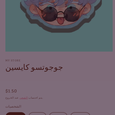
افتح
الوسائط
1
MY STORE
جوجوتسو كايسين
في
النافذة
المنبثقة
السعر
$1.50
العادي
عند الخروج.
يتم احتساب
الشحن
الشخصيات