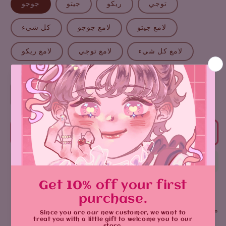
توجي
ريكو
جيتو
جوجو
لامع جيتو
لامع جوجو
كل شيء
لامع كل شيء
لامع توجي
لامع ريكو
كمية
زيادة
تقليل
الكمية
الكمية
لـ
لـ
جوجوتسو
جوجوتسو
أضف إلى السلة
كايسين
كايسين
ملصقات وجوه لطيفة