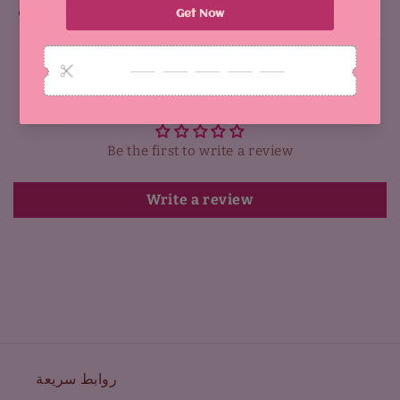
Why You'll Love It:
Customer Reviews
Be the first to write a review
Write a review
روابط سريعة