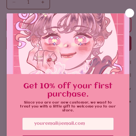
زيادة
تقليل
الكمية
الكمية
لـ
لـ
طبعة
طبعة
أضف إلى السلة
باكوغو
باكوغو
اشتر الآن
المقاس: العرض 13-14 سم
الطول 17-18 سم
سيكون اللون مختلفًا قليلاً عند الطباعة
ملصقات لامعة
يشارك