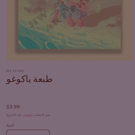
افتح
الوسائط
1
MY STORE
طبعة باكوغو
في
النافذة
المنبثقة
السعر
$3.99
العادي
عند الخروج.
يتم احتساب
الشحن
كمية