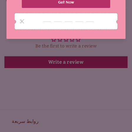
Why You'll Love It:
Customer Reviews
Be the first to write a review
Write a review
روابط سريعة