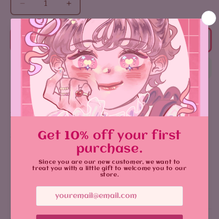
زيادة
تقليل
الكمية
الكمية
لـ
لـ
Stanly
Stanly
أضف إلى السلة
sticker
sticker
Product Details:
Size
:
8 cm
Vibrant design with durable, glossy sticker
يشارك