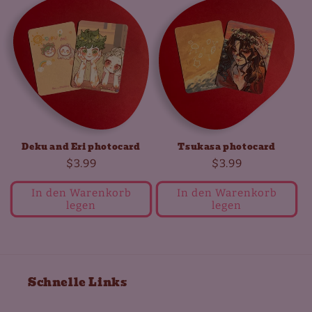
Deku and Eri photocard
Tsukasa photocard
Normaler
$3.99
Normaler
$3.99
Preis
Preis
In den Warenkorb
In den Warenkorb
legen
legen
Schnelle Links