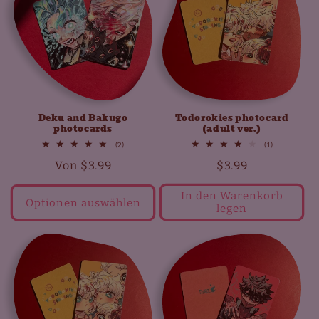
r
i
e
:
Deku and Bakugo
Todorokies photocard
photocards
(adult ver.)
2
1
(2)
(1)
Bewertungen
Bewertunge
Normaler
Von
$3.99
Normaler
$3.99
insgesamt
insgesamt
Preis
Preis
In den Warenkorb
Optionen auswählen
legen