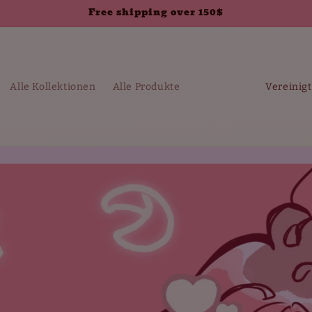
Free shipping over 150$
L
Alle Kollektionen
Alle Produkte
a
n
d
/
R
e
g
i
o
n