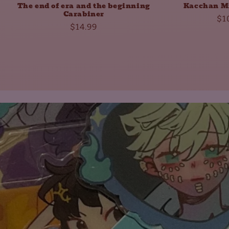
The end of era and the beginning
Kacchan M
Carabiner
No
$1
Normaler
$14.99
Pr
Preis