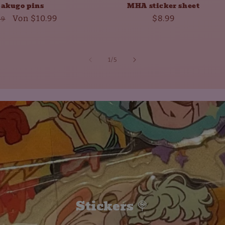
akugo pins
MHA sticker sheet
maler
Verkaufspreis
Von
$10.99
Normaler
$8.99
99
s
Preis
von
1
/
5
Cute keychain ☁️