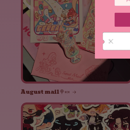
August mail🍭🍬