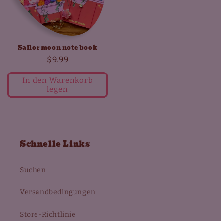
Sailor moon note book
Normaler
$9.99
Preis
In den Warenkorb
legen
Schnelle Links
Suchen
Versandbedingungen
Store-Richtlinie