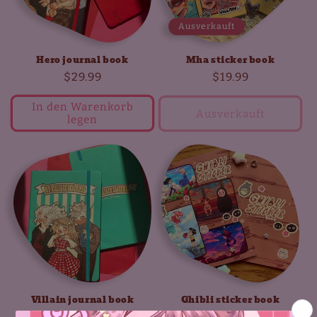
Ausverkauft
Hero journal book
Mha sticker book
Normaler
$29.99
Normaler
$19.99
Preis
Preis
In den Warenkorb
Ausverkauft
legen
Villain journal book
Ghibli sticker book
Normaler
$29.99
Normaler
$19.99