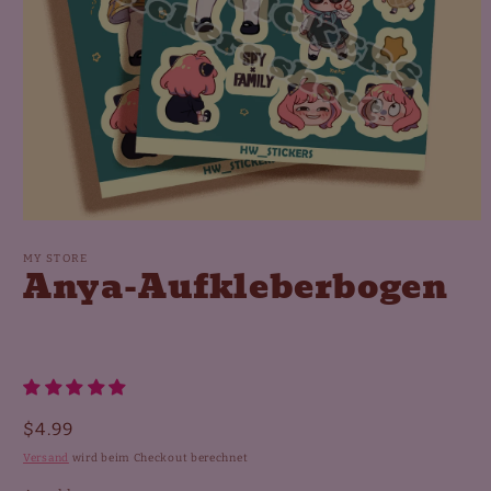
Medien
1
in
MY STORE
Anya-Aufkleberbogen
Modal
öffnen
Normaler
$4.99
Preis
Versand
wird beim Checkout berechnet