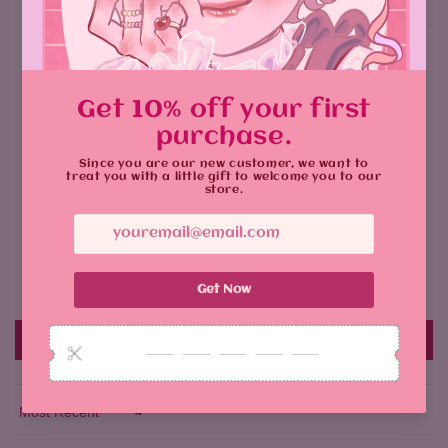
Customer Reviews
5.00 out of 5
Based on 2 reviews
2
0
0
0
0
Write a review
Sort by