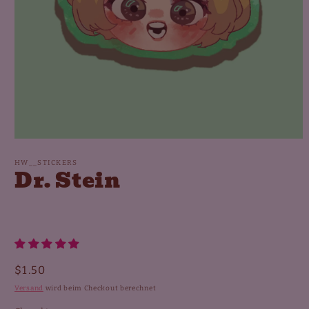
Medien
1
in
HW__STICKERS
Dr. Stein
Modal
öffnen
Normaler
$1.50
Preis
Versand
wird beim Checkout berechnet