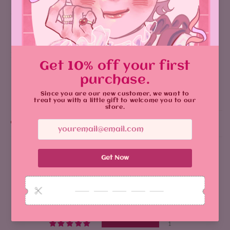
süße glänzende Gesichter Aufkleber
Größe: 5 cm
Es gibt einen holographischen Typ
Aktie
Why You'll Love It:
Customer Reviews
5.00 out of 5
Based on 1 review
1