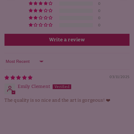
0
0
0
0
Write a review
Sort by
03/11/2025
Emily Clement
The quality is so nice and the art is gorgeous! ❤️