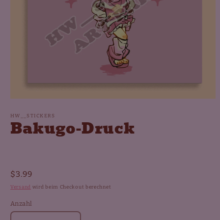
Medien
1
in
HW__STICKERS
Bakugo-Druck
Modal
öffnen
Normaler
$3.99
Preis
Versand
wird beim Checkout berechnet
Anzahl