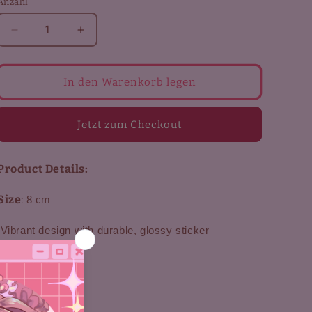
Anzahl
Verringere
Erhöhe
die
die
Menge
Menge
für
für
In den Warenkorb legen
Rin
Rin
sticker
sticker
Jetzt zum Checkout
Product Details:
Size
:
8 cm
Vibrant design with durable, glossy sticker
Aktie