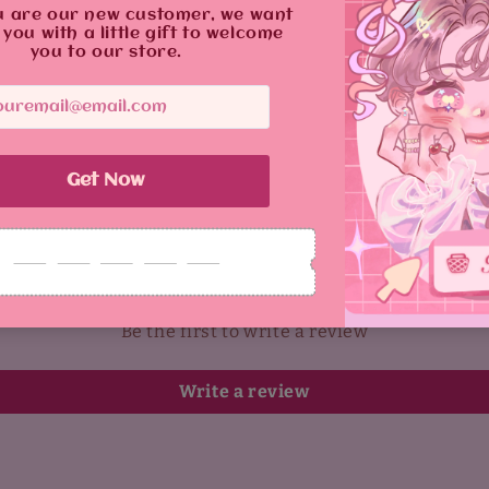
Customer Reviews
Be the first to write a review
Write a review