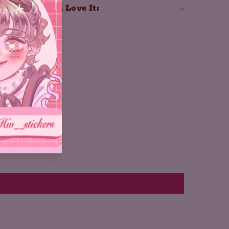
Why You'll Love It: