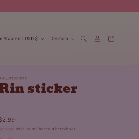
S
Einloggen
Warenkorb
Vereinigte Staaten | USD $
Deutsch
p
r
a
c
HW__STICKERS
Rin sticker
h
e
Normaler
$2.99
Preis
Versand
wird beim Checkout berechnet