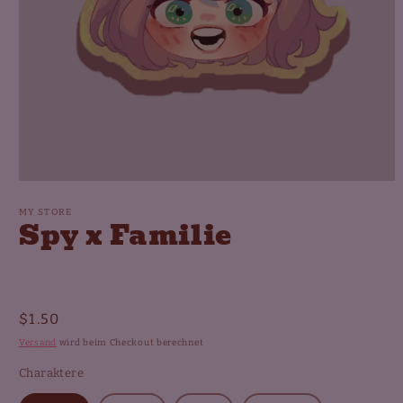
Medien
1
in
MY STORE
Spy x Familie
Modal
öffnen
Normaler
$1.50
Preis
Versand
wird beim Checkout berechnet
Charaktere