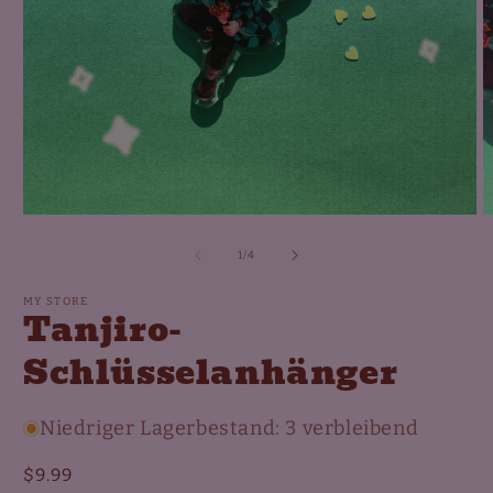
Medien
M
1
2
in
in
von
1
/
4
Modal
M
öffnen
ö
MY STORE
Tanjiro-
Schlüsselanhänger
Niedriger Lagerbestand: 3 verbleibend
Normaler
$9.99