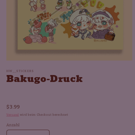
Medien
1
in
HW__STICKERS
Bakugo-Druck
Modal
öffnen
Normaler
$3.99
Preis
Versand
wird beim Checkout berechnet
Anzahl