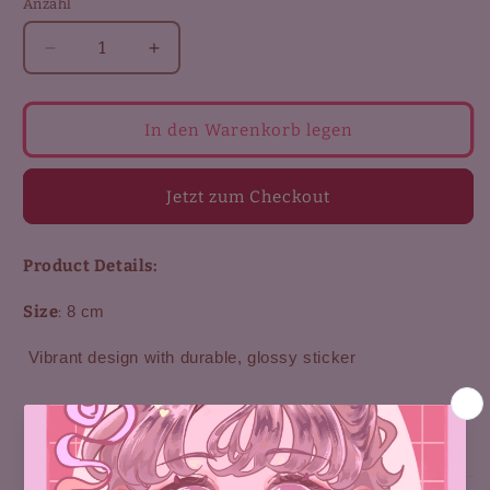
Anzahl
Verringere
Erhöhe
die
die
Menge
Menge
für
für
In den Warenkorb legen
Tsukasa
Tsukasa
sticker
sticker
Jetzt zum Checkout
Product Details:
Size
:
8 cm
Vibrant design with durable, glossy sticker
Aktie