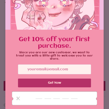
Why You'll Love It:
Customer Reviews
5.00 out of 5
Based on 1 review
1
0
0
0
0
Write a review
Customer photos & videos